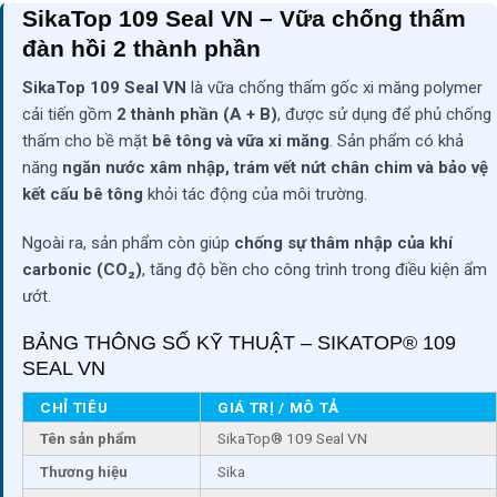
SikaTop 109 Seal VN – Vữa chống thấm
đàn hồi 2 thành phần
SikaTop 109 Seal VN
là vữa chống thấm gốc xi măng polymer
cải tiến gồm
2 thành phần (A + B)
, được sử dụng để phủ chống
thấm cho bề mặt
bê tông và vữa xi măng
. Sản phẩm có khả
năng
ngăn nước xâm nhập, trám vết nứt chân chim và bảo vệ
kết cấu bê tông
khỏi tác động của môi trường.
Ngoài ra, sản phẩm còn giúp
chống sự thâm nhập của khí
carbonic (CO₂)
, tăng độ bền cho công trình trong điều kiện ẩm
ướt.
BẢNG THÔNG SỐ KỸ THUẬT – SIKATOP® 109
SEAL VN
CHỈ TIÊU
GIÁ TRỊ / MÔ TẢ
Tên sản phẩm
SikaTop® 109 Seal VN
Thương hiệu
Sika