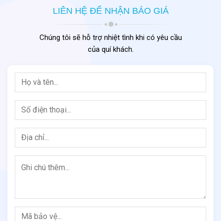
Định mức thi công
LIÊN HỆ ĐỂ NHẬN BÁO GIÁ
Thi công
tối thiểu 2 lớp
Định mức trung bình:
~1 kg/m²/lớp
Chúng tôi sẽ hỗ trợ nhiệt tình khi có yêu cầu
của quí khách.
Đối với khu vực có
áp lực nước lớn
, nên thi công
3 lớp
để tăng hiệu
quả chống thấm.
Ưu điểm của SikaTop 109 Seal VN
Lớp phủ chống thấm
2 thành phần có tính đàn hồi cao
Bám dính tốt
trên bề mặt bê tông và vữa xi măng
Che phủ vết nứt
lên đến 1 mm (ở nhiệt độ +20°C)
Khả năng
chống thấm hiệu quả
Tăng khả năng
kháng muối và băng tuyết
Chống lại sự
thâm nhập của khí CO₂
Thi công dễ dàng bằng
chổi quét, rulo hoặc máy phun
Không độc hại
, an toàn khi sử dụng