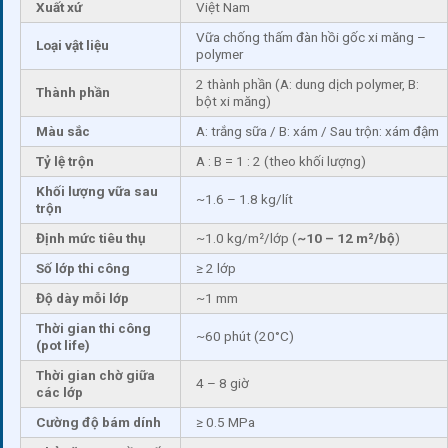
Xuất xứ
Việt Nam
Vữa chống thấm đàn hồi gốc xi măng –
Loại vật liệu
polymer
2 thành phần (A: dung dịch polymer, B:
Thành phần
bột xi măng)
Màu sắc
A: trắng sữa / B: xám / Sau trộn: xám đậm
Tỷ lệ trộn
A : B = 1 : 2 (theo khối lượng)
Khối lượng vữa sau
~1.6 – 1.8 kg/lít
trộn
Định mức tiêu thụ
~1.0 kg/m²/lớp (
~10 – 12 m²/bộ
)
Số lớp thi công
≥ 2 lớp
Độ dày mỗi lớp
~1 mm
Thời gian thi công
~60 phút (20°C)
(pot life)
Thời gian chờ giữa
4 – 8 giờ
các lớp
Cường độ bám dính
≥ 0.5 MPa