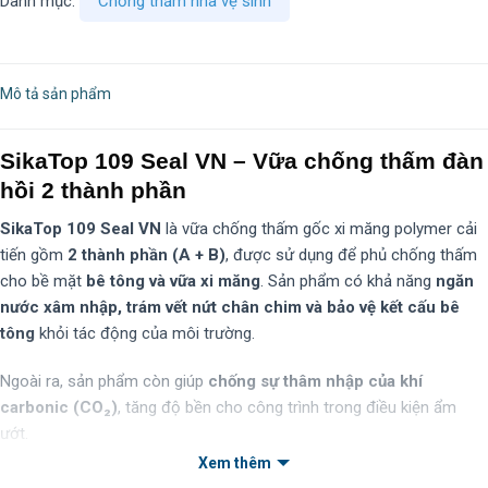
Danh mục:
Chống thấm nhà vệ sinh
Mô tả sản phẩm
SikaTop 109 Seal VN – Vữa chống thấm đàn
hồi 2 thành phần
SikaTop 109 Seal VN
là vữa chống thấm gốc xi măng polymer cải
tiến gồm
2 thành phần (A + B)
, được sử dụng để phủ chống thấm
cho bề mặt
bê tông và vữa xi măng
. Sản phẩm có khả năng
ngăn
nước xâm nhập, trám vết nứt chân chim và bảo vệ kết cấu bê
tông
khỏi tác động của môi trường.
Ngoài ra, sản phẩm còn giúp
chống sự thâm nhập của khí
carbonic (CO₂)
, tăng độ bền cho công trình trong điều kiện ẩm
ướt.
Xem thêm