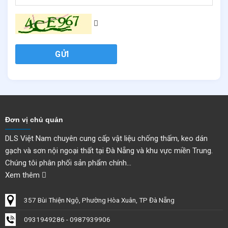
Ứng dụng
SikaTop 109 Seal VN được sử dụng chống thấm cho nhiều hạng
mục công trình như:
GỬI
Nhà vệ sinh
Bể nước, bể bơi
Tầng hầm
Ban công, sân thượng
Cầu và tường chắn
Đơn vị chủ quản
Sàn và tường phòng tắm
DLS Việt Nam chuyên cung cấp vật liệu chống thấm, keo dán
Nhà bếp và các khu vực ẩm ướt
gạch và sơn nội ngoại thất tại Đà Nẵng và khu vực miền Trung.
Chúng tôi phân phối sản phẩm chính...
Hướng dẫn thi công
Xem thêm
Chuẩn bị bề mặt
357 Bùi Thiện Ngộ, Phường Hòa Xuân, TP Đà Nẵng
Bề mặt bê tông hoặc vữa phải
đặc chắc, sạch sẽ, không dính dầu
0931949286 - 0987939906
mỡ
.