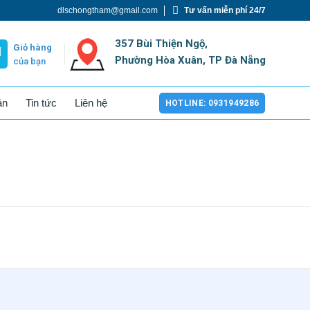
dlschongtham@gmail.com
Tư vấn miễn phí 24/7
357 Bùi Thiện Ngộ,
Giỏ hàng
Phường Hòa Xuân, TP Đà Nẵng
của bạn
án
Tin tức
Liên hệ
HOTLINE: 0931949286