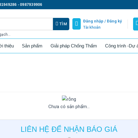
31949286 - 0987939906
Đăng nhập /
Đăng ký
TÌM
Tài khoản
gạch...
ới thiệu
Sản phẩm
Giải pháp Chống Thấm
Công trình -Dự 
Chưa có sản phẩm...
LIÊN HỆ ĐỂ NHẬN BÁO GIÁ