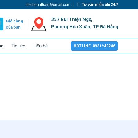
dlschongtham@gmail.com
Tư vấn miễn phí 24/7
357 Bùi Thiện Ngộ,
Giỏ hàng
Phường Hòa Xuân, TP Đà Nẵng
của bạn
án
Tin tức
Liên hệ
HOTLINE: 0931949286