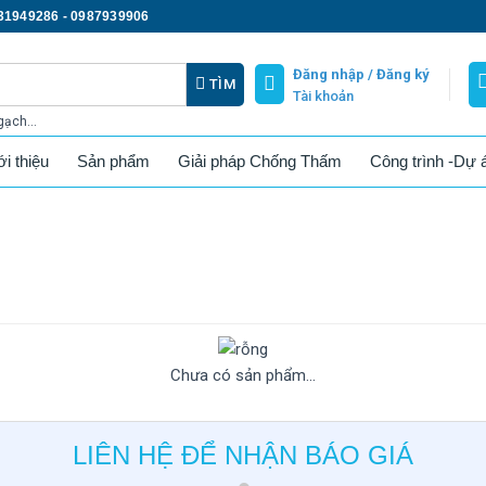
31949286 - 0987939906
Đăng nhập /
Đăng ký
TÌM
Tài khoản
gạch...
ới thiệu
Sản phẩm
Giải pháp Chống Thấm
Công trình -Dự 
Chưa có sản phẩm...
LIÊN HỆ ĐỂ NHẬN BÁO GIÁ