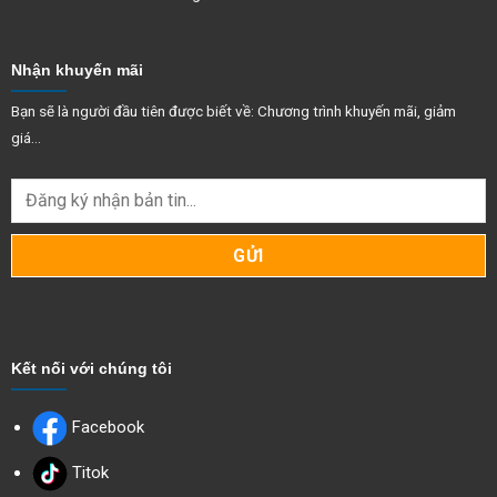
(Xấp xỉ 1,5 - 1,6 kg/m2 áp dụng cho 2 lớp là phù hợp theo yêu cầu,
và tùy thuộc vào điều kiện thi công).
Nhận khuyến mãi
Bề dày của lớp quét : 0.70 + 0.1 mm mỗi lớp.
Bạn sẽ là người đầu tiên được biết về: Chương trình khuyến mãi, giảm
giá...
Kết nối với chúng tôi
Facebook
Titok