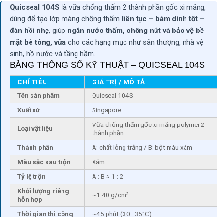
Quicseal 104S
là vữa chống thấm 2 thành phần gốc xi măng,
dùng để tạo lớp màng chống thấm
liên tục – bám dính tốt –
đàn hồi nhẹ
, giúp
ngăn nước thấm, chống nứt và bảo vệ bề
mặt bê tông, vữa
cho các hạng mục như sân thượng, nhà vệ
sinh, hồ nước và tầng hầm.
BẢNG THÔNG SỐ KỸ THUẬT – QUICSEAL 104S
CHỈ TIÊU
GIÁ TRỊ / MÔ TẢ
Tên sản phẩm
Quicseal 104S
Xuất xứ
Singapore
Vữa chống thấm gốc xi măng polymer 2
Loại vật liệu
thành phần
Thành phần
A: chất lỏng trắng / B: bột màu xám
Màu sắc sau trộn
Xám
Tỷ lệ trộn
A : B ≈ 1 : 2
Khối lượng riêng
~1.40 g/cm³
hỗn hợp
Thời gian thi công
~45 phút (30–35°C)