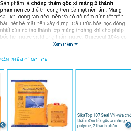
Sản phẩm là
chống thấm gốc xi măng 2 thành
phần
nên có thể thi công trên bề mặt nền ẩm. Màng
sau khi đóng rắn dẻo, bền và có độ bám dính tốt trên
hầu hết bề mặt nền xây dựng. Cấu trúc hóa học đồng
nhất của nó tạo thành lớp màng thoáng khí cho phép
bốc hơi nước và không thấm nước.
Quicseal 104s
có
khả năng phủ qua các vết nứt.
Xem thêm
Ứng dụng
SẢN PHẨM CÙNG LOẠI
Chống thấm cho tường tầng hầm và hố thang máy.
Chống thấm các bể chứa nước, hồ chứa, cống thải, rãnh thoát nước
mưa, rãnh dẫn nước, những kết cấu chứa nước và giữ nước.
Chống thấm khu vực nhà bếp và nhà vệ sinh.
Chống thấm ban công, bồn hoa, mái nhà...
Bảo vệ kết cấu bê tông trong môi trường biển.
Chống thấm hồ bơi và hồ chuyên dụng.
SikaTop 109 Seal VN – vữa chốn
Chống thấm tường đầu hồi đúc sẵn.
thấm đàn hồi gốc xi măng -
Chống thấm tường ngoài trước khi sơn hoàn thiện khác.
polyme, 2 thành phần