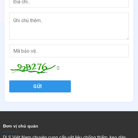
Bề mặt bê tông phải được trám phẳng. Bề mặt bê tông bị rổ, bong
tróc hoặc bị phá hủy phải được sửa chữa bằng hệ thống sửa chữa
của QUICSEAL.
Cần sử dụng vữa trám trét các khu vực góc cạnh của cấu kiện cần
chống thấm. Khu vực chân tường cũng phải được trám trét.
Quá trình thi công, màng chống thấm có thể thi công trên các bề
mặt ẩm, nhưng không được để bề mặt thi công bị đọng nước.
Hướng dẫn cách hòa trộn
GỬI
Cho phần A (dạng lỏng) vào trong thùng chứa sạch. Từ từ cho phần
B (dạng bột) vào thùng chứa và sử dụng máy trộn với tốc độ thấp,
trộn đều 2 thành phần đến khi không còn vón cục. Cho phép quá
trình trộn ngừng trong 5 phút và trộn đều lại trước khi sử dụng. Sử
dụng vật liệu trong thời gian 45 phút sau khi trộn.
Đơn vị chủ quản
Thi công
DLS Việt Nam chuyên cung cấp vật liệu chống thấm, keo dán