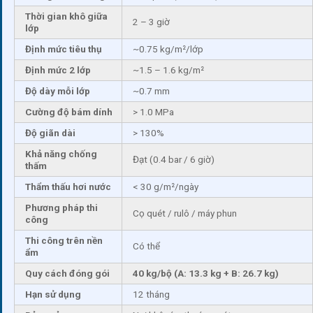
Thời gian khô giữa
2 – 3 giờ
lớp
Định mức tiêu thụ
~0.75 kg/m²/lớp
Định mức 2 lớp
~1.5 – 1.6 kg/m²
Độ dày mỗi lớp
~0.7 mm
Cường độ bám dính
> 1.0 MPa
Độ giãn dài
> 130%
Khả năng chống
Đạt (0.4 bar / 6 giờ)
thấm
Thẩm thấu hơi nước
< 30 g/m²/ngày
Phương pháp thi
Cọ quét / rulô / máy phun
công
Thi công trên nền
Có thể
ẩm
Quy cách đóng gói
40 kg/bộ (A: 13.3 kg + B: 26.7 kg)
Hạn sử dụng
12 tháng