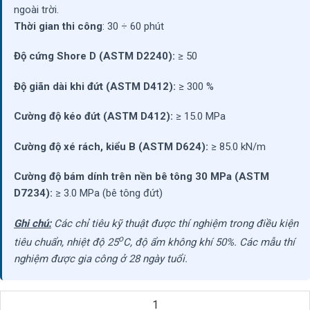
ngoài trời.
Thời gian thi công
: 30 ÷ 60 phút
Độ cứng Shore D (ASTM D2240):
≥ 50
Độ giãn dài khi đứt (ASTM D412):
≥ 300 %
Cường độ kéo đứt (ASTM D412):
≥ 15.0 MPa
Cường độ xé rách, kiểu B (ASTM D624):
≥ 85.0 kN/m
Cường độ bám dính trên nền bê tông 30 MPa (ASTM
D7234):
≥
3.0 MPa (bê tông đứt)
Ghi chú:
Các chỉ tiêu kỹ thuật được thí nghiệm trong điều kiện
o
tiêu chuẩn, nhiệt độ 25
C, độ ẩm không khí 50%. Các mẫu thí
nghiệm được gia công ở 28 ngày tuổi.