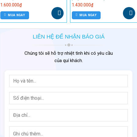
ĐẶC ĐIỂM SẢN PHẨM
Thành phần A:
Trạng thái: Dạng lỏng;
Màu sắc: Màu ghi xám.
LIÊN HỆ ĐỂ NHẬN BÁO GIÁ
Thành phần B:
Trạng thái: Dạng lỏng;
Chúng tôi sẽ hỗ trợ nhiệt tình khi có yêu cầu
Màu sắc: Trong suốt
của quí khách.
QUY CÁCH
Bộ 10 kg:
Thành phần A: 5.0 kg
Thành phần B: 5.0 kg
BẢO QUẢN VÀ HẠN SỬ DỤNG
Bảo quản nơi khô ráo, thoáng mát;
Tránh để sản phẩm trực tiếp dưới ánh sáng mặt trời;
Sản phẩm dễ bắt lửa nên cần bảo quản tránh xa các nguồn nhiệt và
nguồn gây cháy;